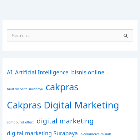
S
e
a
r
c
h
AI
Artificial Intelligence
bisnis online
f
o
cakpras
r
buat website surabaya
:
Cakpras Digital Marketing
digital marketing
compound effect
digital marketing Surabaya
e-commerce murah