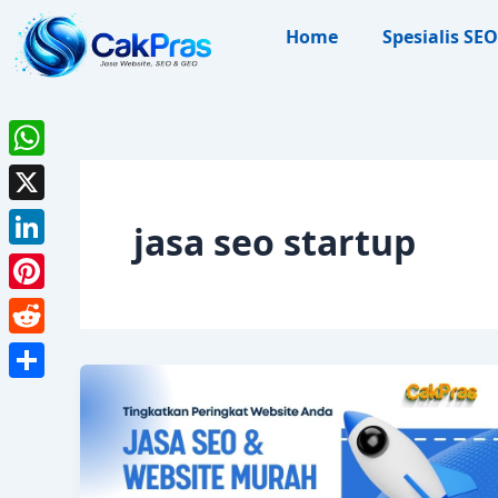
Skip
Home
Spesialis SEO
to
content
WhatsApp
X
jasa seo startup
LinkedIn
Pinterest
Reddit
Share