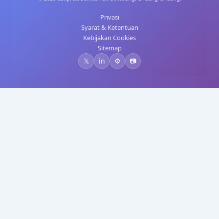
Privasi
Syarat & Ketentuan
Kebijakan Cookies
Sitemap
𝕏
in
⚙️
📷