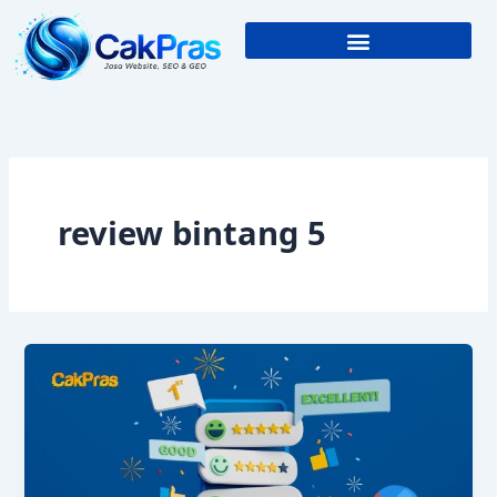
Skip
to
content
review bintang 5