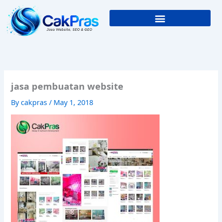
Skip
to
content
jasa pembuatan website
By
cakpras
/
May 1, 2018