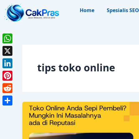
Skip
Home
Spesialis SEO
to
content
WhatsApp
X
tips toko online
LinkedIn
Pinterest
Reddit
Share