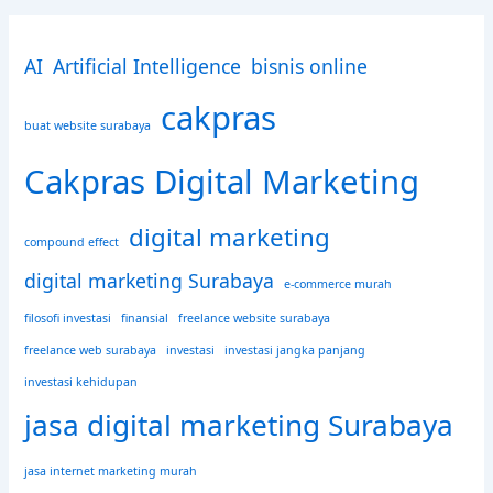
r
c
h
AI
Artificial Intelligence
bisnis online
f
o
cakpras
r
buat website surabaya
:
Cakpras Digital Marketing
digital marketing
compound effect
digital marketing Surabaya
e-commerce murah
filosofi investasi
finansial
freelance website surabaya
freelance web surabaya
investasi
investasi jangka panjang
investasi kehidupan
jasa digital marketing Surabaya
jasa internet marketing murah