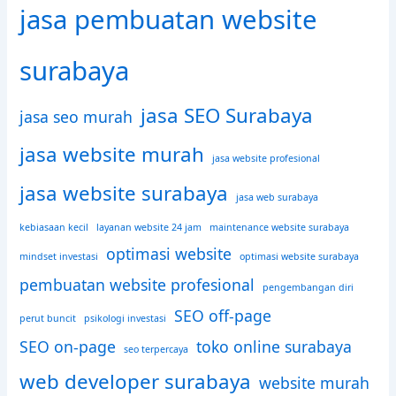
jasa pembuatan website
surabaya
jasa SEO Surabaya
jasa seo murah
jasa website murah
jasa website profesional
jasa website surabaya
jasa web surabaya
kebiasaan kecil
layanan website 24 jam
maintenance website surabaya
optimasi website
mindset investasi
optimasi website surabaya
pembuatan website profesional
pengembangan diri
SEO off-page
perut buncit
psikologi investasi
SEO on-page
toko online surabaya
seo terpercaya
web developer surabaya
website murah