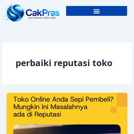
Skip
to
content
perbaiki reputasi toko