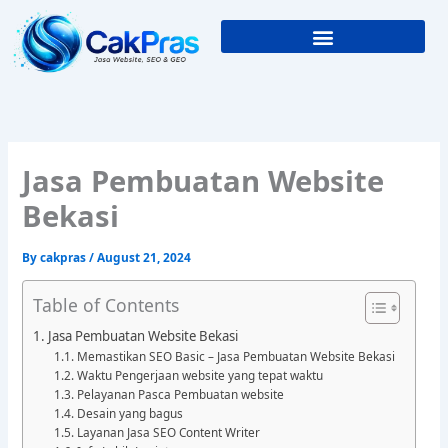
Skip
to
content
Jasa Pembuatan Website
Bekasi
By
cakpras
/
August 21, 2024
Table of Contents
Jasa Pembuatan Website Bekasi
Memastikan SEO Basic – Jasa Pembuatan Website Bekasi
Waktu Pengerjaan website yang tepat waktu
Pelayanan Pasca Pembuatan website
Desain yang bagus
Layanan Jasa SEO Content Writer