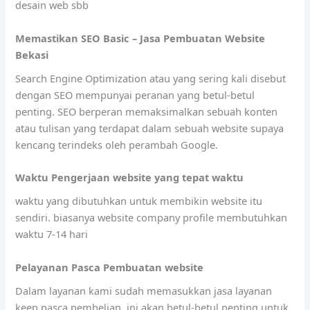
desain web sbb
Memastikan SEO Basic – Jasa Pembuatan Website
Bekasi
Search Engine Optimization atau yang sering kali disebut
dengan SEO mempunyai peranan yang betul-betul
penting. SEO berperan memaksimalkan sebuah konten
atau tulisan yang terdapat dalam sebuah website supaya
kencang terindeks oleh perambah Google.
Waktu Pengerjaan website yang tepat waktu
waktu yang dibutuhkan untuk membikin website itu
sendiri. biasanya website company profile membutuhkan
waktu 7-14 hari
Pelayanan Pasca Pembuatan website
Dalam layanan kami sudah memasukkan jasa layanan
keep pasca pembelian. ini akan betul-betul penting untuk