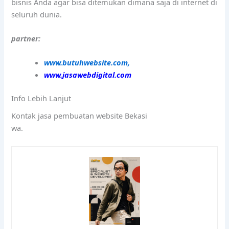
bisnis Anda agar bisa ditemukan dimana saja di internet di
seluruh dunia.
partner:
www.butuhwebsite.com,
www.jasawebdigital.com
Info Lebih Lanjut
Kontak jasa pembuatan website Bekasi
wa.