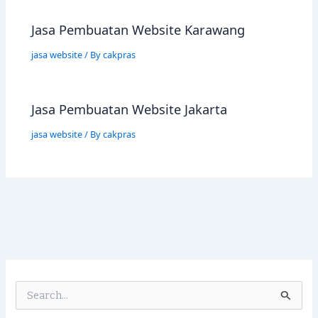
Jasa Pembuatan Website Karawang
jasa website
/ By
cakpras
Jasa Pembuatan Website Jakarta
jasa website
/ By
cakpras
S
e