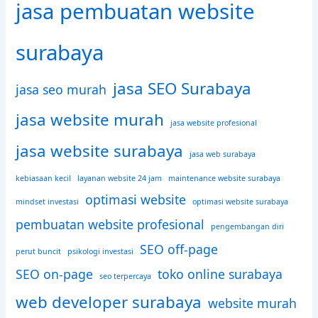
jasa pembuatan website
surabaya
jasa SEO Surabaya
jasa seo murah
jasa website murah
jasa website profesional
jasa website surabaya
jasa web surabaya
kebiasaan kecil
layanan website 24 jam
maintenance website surabaya
optimasi website
mindset investasi
optimasi website surabaya
pembuatan website profesional
pengembangan diri
SEO off-page
perut buncit
psikologi investasi
SEO on-page
toko online surabaya
seo terpercaya
web developer surabaya
website murah