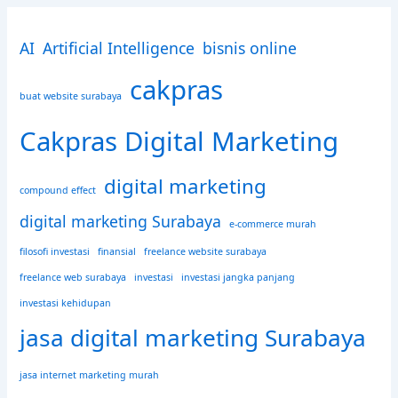
c
h
AI
Artificial Intelligence
bisnis online
f
o
cakpras
r
buat website surabaya
:
Cakpras Digital Marketing
digital marketing
compound effect
digital marketing Surabaya
e-commerce murah
filosofi investasi
finansial
freelance website surabaya
freelance web surabaya
investasi
investasi jangka panjang
investasi kehidupan
jasa digital marketing Surabaya
jasa internet marketing murah