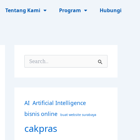
Tentang Kami
Program
Hubungi
S
e
a
r
c
h
f
AI
Artificial Intelligence
o
r
bisnis online
buat website surabaya
:
cakpras