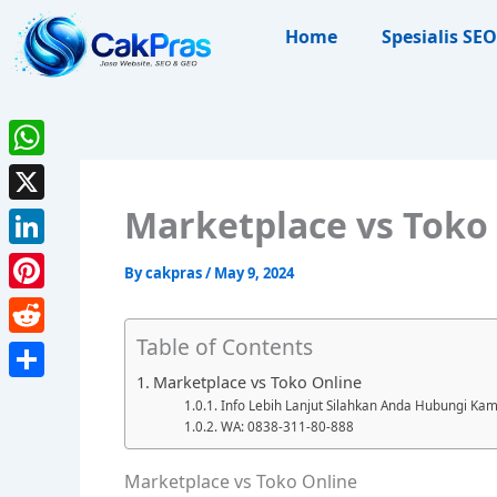
Skip
Home
Spesialis SEO
to
content
WhatsApp
Marketplace vs Toko
X
LinkedIn
By
cakpras
/
May 9, 2024
Pinterest
Table of Contents
Reddit
Marketplace vs Toko Online
Share
Info Lebih Lanjut Silahkan Anda Hubungi Kam
WA: 0838-311-80-888
Marketplace vs Toko Online