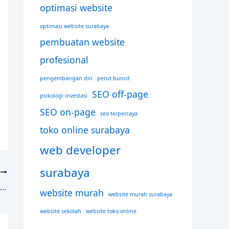
optimasi website
optimasi website surabaya
pembuatan website
profesional
pengembangan diri
perut buncit
SEO off-page
psikologi investasi
SEO on-page
seo terpercaya
toko online surabaya
web developer
surabaya
T
Memulai Jasa SEO setelah setahun menjadi Freelancer Website
website murah
website murah surabaya
website sekolah
website toko online