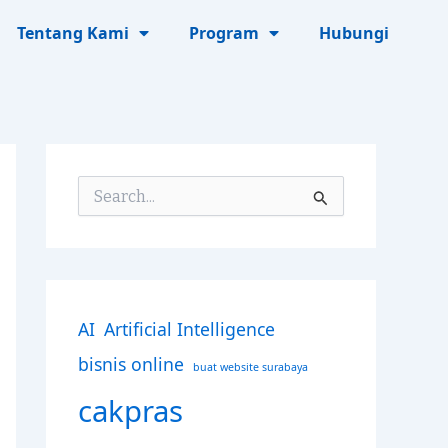
Tentang Kami
Program
Hubungi
S
e
a
r
c
h
f
AI
Artificial Intelligence
o
r
bisnis online
buat website surabaya
:
cakpras