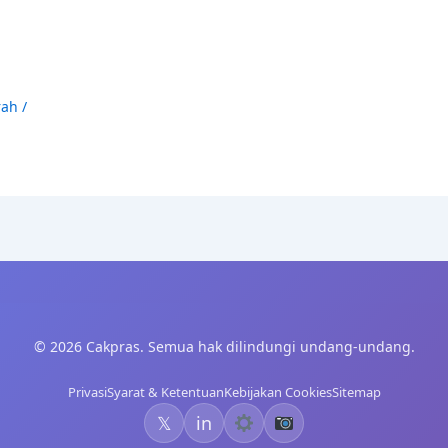
rah
/
© 2026 Cakpras. Semua hak dilindungi undang-undang.
Privasi
Syarat & Ketentuan
Kebijakan Cookies
Sitemap
𝕏
in