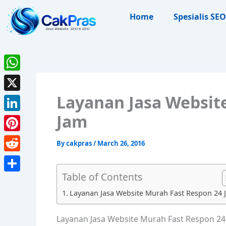
Skip
Home
Spesialis SEO
to
content
WhatsApp
Layanan Jasa Websit
X
Jam
LinkedIn
Pinterest
By
cakpras
/
March 26, 2016
Reddit
Table of Contents
Share
Layanan Jasa Website Murah Fast Respon 24 
Layanan Jasa Website Murah Fast Respon 24