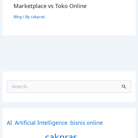
Marketplace vs Toko Online
Blog
/ By
cakpras
S
e
a
r
c
h
AI
Artificial Intelligence
bisnis online
f
o
cakpras
r