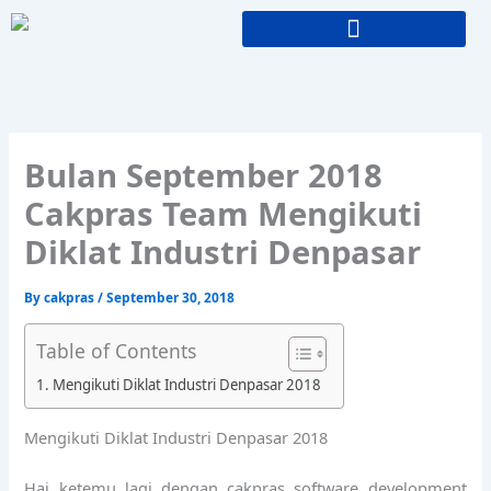
Skip
to
content
Bulan September 2018
Cakpras Team Mengikuti
Diklat Industri Denpasar
By
cakpras
/
September 30, 2018
Table of Contents
Mengikuti Diklat Industri Denpasar 2018
Mengikuti Diklat Industri Denpasar 2018
Hai ketemu lagi dengan cakpras software development