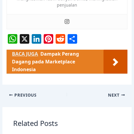
penjualan
W
X
Li
Pi
R
S
h
n
nt
e
h
BACA JUGA
Dampak Perang
at
k
er
d
ar
Dagang pada Marketplace
s
e
e
di
e
Indonesia
A
dI
st
t
p
n
p
PREVIOUS
NEXT
Related Posts